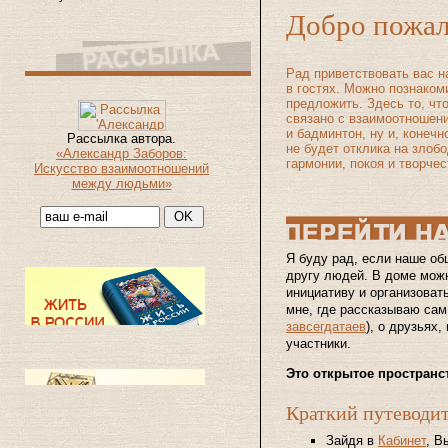
Добро пожал
Рад приветствовать вас н
в гостях. Можно познаком
предложить. Здесь то, что
связано с взаимоотношен
и бадминтон, ну и, конечн
Рассылка автора.
не будет отклика на злоб
«Александр Заборов:
гармонии, покоя и творчес
Искусство взаимоотношений
между людьми»
Я буду рад, если наше об
другу людей. В доме можн
инициативу и организоват
мне, где рассказываю сам,
завсегдатаев
), о друзьях
участники.
Это открытое пространст
Краткий путеводит
Зайдя в
Кабинет
, В