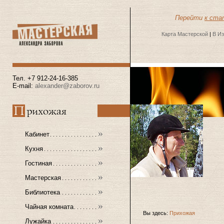
Перейти
к ста
Карта Мастерской
|
В И
Тел. +7 912-24-16-385
E-mail:
alexander@zaborov.ru
Кабинет
Кухня
Гостиная
Мастерская
Библиотека
Чайная комната
Вы здесь:
Прихожая
Лужайка