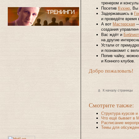
тренером и консул
Посетив
Кухню
, Вы
Задержавшись в
Го
и проведёте время 
А вот
Мастерская
— 
создания управленч
Вас ждёт и
Библиот
на другие интересн
Устали от премудр
и познакомит с вел
Попив чайку, можно
и Конного клубов.
Добро пожаловать!
К началу страницы
Смотрите также:
Структура курсов и
Что ещё бывает в 
Расписание меропр
Темы для обсужден