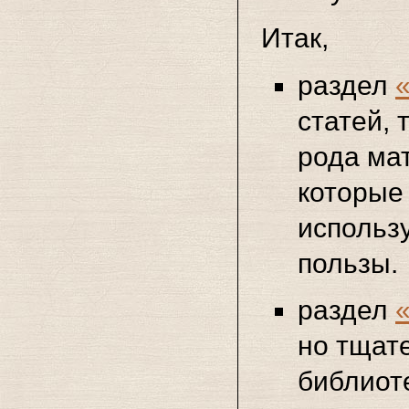
Итак,
раздел
статей, 
рода ма
которые 
использ
пользы.
раздел
но тщат
библиоте