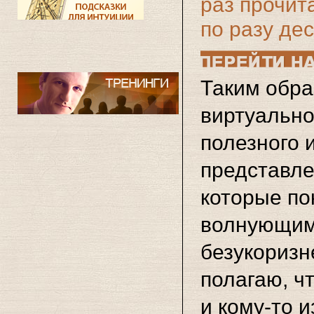
раз прочит
по разу де
Таким обра
виртуально
полезного 
представле
которые по
волнующими
безукоризн
полагаю, ч
и
кому-то
из