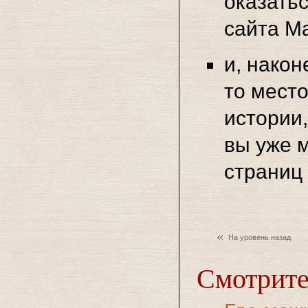
оказать
сайта М
и, након
то мест
истории
вы уже м
страниц 
На уровень назад
Смотрите