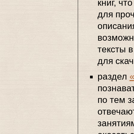
книг, чт
для проч
описания
возможн
тексты 
для ска
раздел
познава
по тем 
отвечаю
занятиям