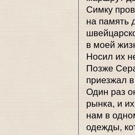
Симку пров
на память 
швейцарско
в моей жизн
Носил их н
Позже Сер
приезжал в 
Один раз о
рынка, и и
нам в одно
одежды, ко