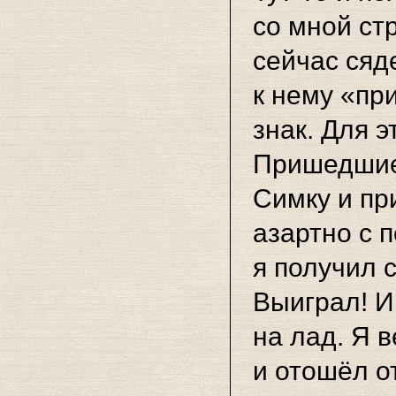
со мной ст
сейчас сяде
к нему «пр
знак. Для э
Пришедшие 
Симку и при
азартно с 
я получил 
Выиграл! И
на лад. Я в
и отошёл о