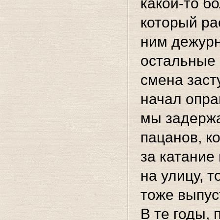
какой-то
бо
который ра
ним дежурн
остальные 
смена заст
начал опра
мы задержа
пацанов, к
за катание
на улицу, 
тоже выпус
В те годы,