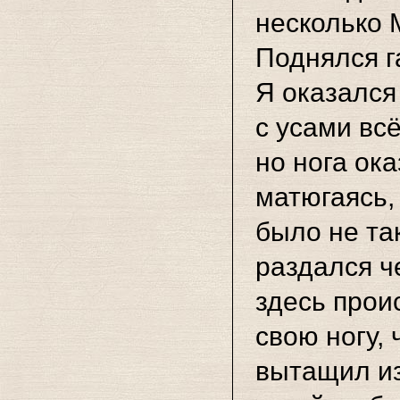
несколько 
Поднялся г
Я оказался
с усами вс
но нога ока
матюгаясь,
было не
та
раздался
ч
здесь прои
свою ногу, 
вытащил
и