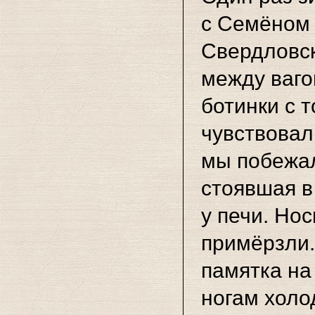
с Семёном 
Свердловск
между ваго
ботинки с 
чувствовал,
мы побежал
стоявшая в
у печи. Нос
примёрзли.
памятка на
ногам холод