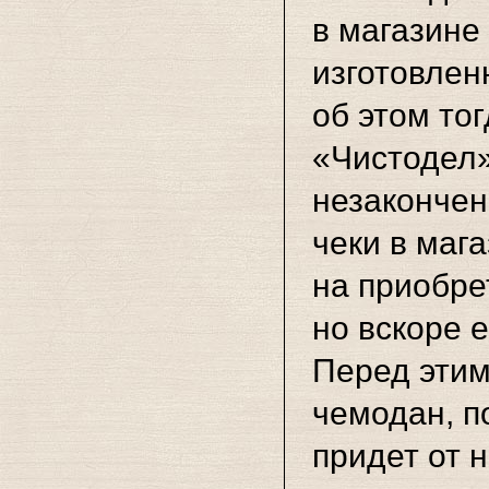
в магазине
изготовлен
об этом тог
«Чистодел»
незакончен
чеки в маг
на приобре
но вскоре 
Перед этим
чемодан, по
придет от 