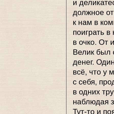
и деликате
должное от
к нам в ко
поиграть в
в очко. От 
Велик был 
денег. Один
всё, что у 
с себя, пр
в одних тру
наблюдая з
Тут-то
и по