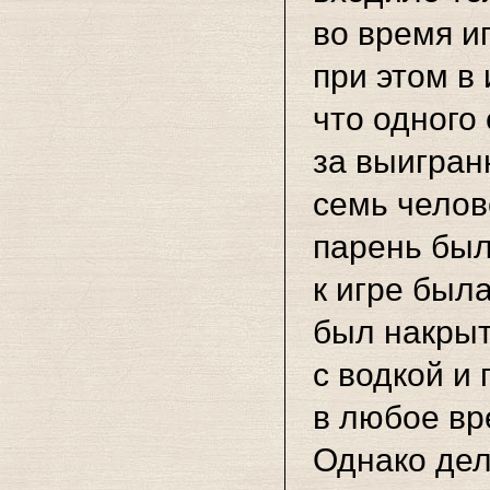
во время и
при этом в 
что одного 
за выигран
семь челов
парень был
к игре был
был накрыт
с водкой и
в любое вр
Однако дел