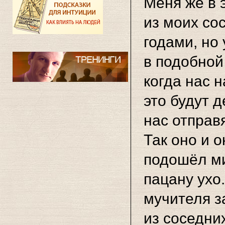
Меня же в 
из моих со
годами, но
в подобной
когда нас н
это будут 
нас отправ
Так оно и 
подошёл ми
пацану ухо.
мучителя за
из соседни