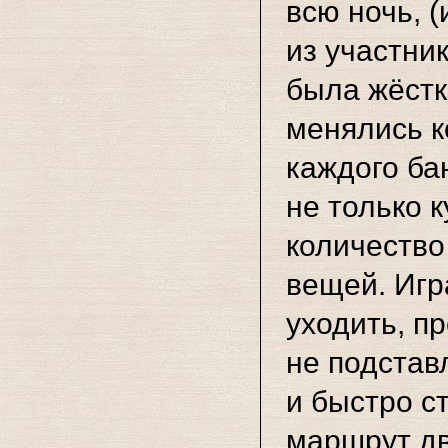
всю ночь, (
из участни
была жёстк
менялись к
каждого ба
не только к
количество
вещей. Игр
уходить, п
не подстав
и быстро с
маршрут дв