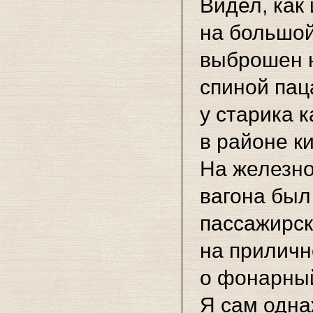
Видел, как
на большой
выброшен н
спиной пац
у старика 
в районе к
На железно
вагона был
пассажирск
на приличн
о фонарный
Я сам одна