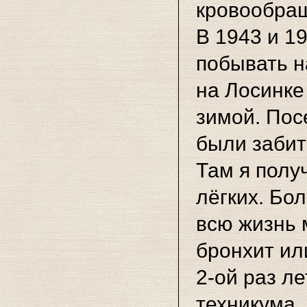
кровообращ
В 1943 и 1
побывать н
на Лосинке
зимой. Пос
были забит
Там я полу
лёгких. Бо
всю жизнь 
бронхит и
2-ой раз ле
техникума,