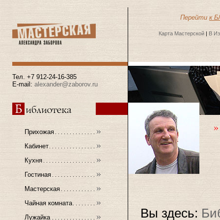
Перейти
к Б
Карта Мастерской
|
В И
Тел. +7 912-24-16-385
E-mail:
alexander@zaborov.ru
Прихожая
Кабинет
Кухня
Гостиная
Мастерская
Чайная комната
Вы здесь:
Би
Лужайка