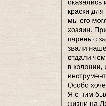
оказались 
краски для 
мы его могл
хозяин. Пр
парень с за
звали наше
отдали чем
в колонии,
инструмент
Особо хоче
Я с ним бы
жизни на Л