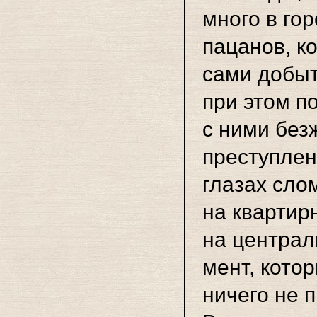
много в го
пацанов, к
сами добыт
при этом п
с ними без
преступлен
глазах сло
на квартир
на централ
мент, кото
ничего не п