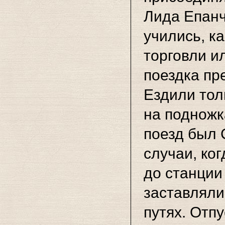
Лида Епанч
учились, к
торговли и
поездка пр
Ездили тол
на подножк
поезд был 
случаи, ког
до станции
заставляли
путях. Отп