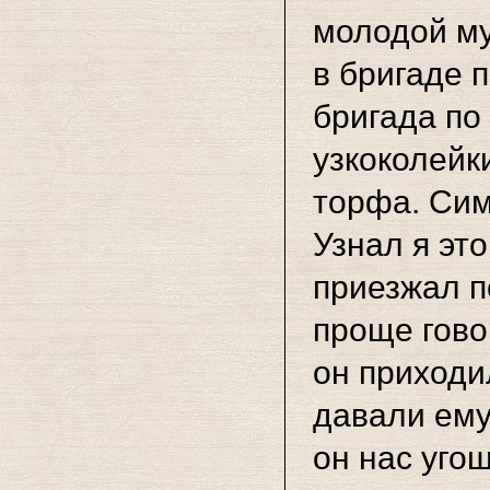
молодой му
в бригаде 
бригада по
узкоколейк
торфа. Сим
Узнал я эт
приезжал п
проще гово
он приходи
давали ему,
он нас уго