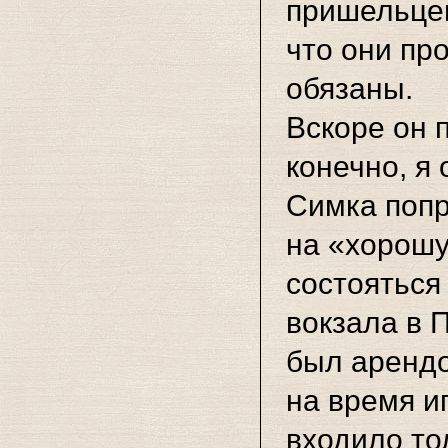
пришельцев
что они пр
обязаны.
Вскоре он 
конечно, я 
Симка попр
на «хорошу
состояться
вокзала в 
был арендо
на время и
входило то