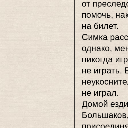
от преслед
помочь, на
на билет.
Симка расс
однако, ме
никогда иг
не играть.
неукосните
не играл.
Домой езди
Большаков,
присоединя